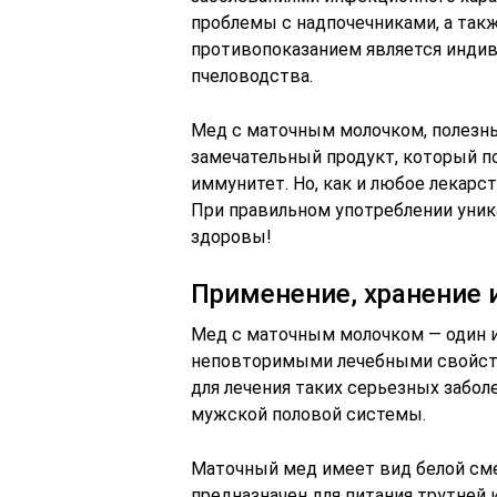
проблемы с надпочечниками, а такж
противопоказанием является инди
пчеловодства.
Мед с маточным молочком, полезны
замечательный продукт, который п
иммунитет. Но, как и любое лекарс
При правильном употреблении уник
здоровы!
Применение, хранение 
Мед с маточным молочком — один 
неповторимыми лечебными свойств
для лечения таких серьезных забол
мужской половой системы.
Маточный мед имеет вид белой сме
предназначен для питания трутней и