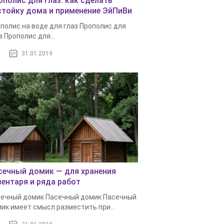
ополис для глаз: как сделать
стойку дома и применение ЭйПиВи
полис на воде для глаз Прополис для
з Прополис для...
31.01.2019
сечный домик — для хранения
вентаря и ряда работ
ечный домик Пасечный домик Пасечный
ик имеет смысл разместить при...