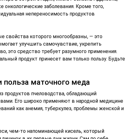
е онкологические заболевания. Кроме того,
видуальная непереносимость продуктов
е свойства которого многообразны, — это
омогает улучшить самочувствие, укрепить
тво, это средство требует разумного применения.
альный продукт принесет вам только пользу. Будьте
и польза маточного меда
из продуктов пчеловодства, обладающий
ами. Его широко применяют в народной медицине
еваний как анемия, туберкулез, проблемы женской и
си, чем-то напоминающей кисель, который
 личинок в их первые дни жизни. Сам по себе