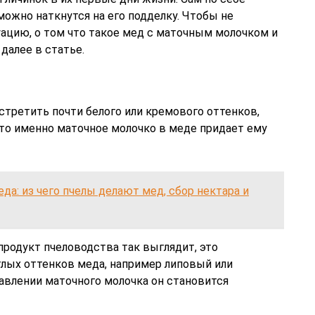
можно наткнутся на его подделку. Чтобы не
уацию, о том что такое мед с маточным молочком и
далее в статье.
третить почти белого или кремового оттенков,
что именно маточное молочко в меде придает ему
да: из чего пчелы делают мед, сбор нектара и
 продукт пчеловодства так выглядит, это
лых оттенков меда, например липовый или
авлении маточного молочка он становится