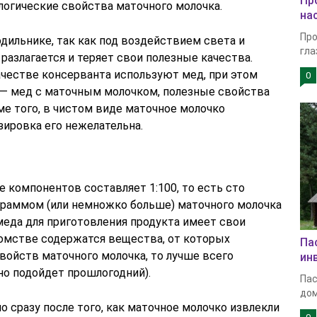
Пр
огические свойства маточного молочка.
на
Про
дильнике, так как под воздействием света и
гла
азлагается и теряет свои полезные качества.
ачестве консерванта используют мед, при этом
0
 — мед с маточным молочком, полезные свойства
ме того, в чистом виде маточное молочко
зировка его нежелательна.
 компонентов составляет 1:100, то есть сто
граммом (или немножко больше) маточного молочка
 меда для приготовления продукта имеет свои
комстве содержатся вещества, от которых
Па
войств маточного молочка, то лучше всего
ин
но подойдет прошлогодний).
Пас
дом
сразу после того, как маточное молочко извлекли