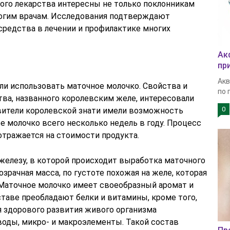
ого лекарства интересны не только поклонникам
ногим врачам. Исследования подтверждают
средства в лечении и профилактике многих
Ак
пр
Акв
ли использовать маточное молочко. Свойства и
по 
тва, названного королевским желе, интересовали
0
авители королевской знати имели возможность
е молочко всего несколько недель в году. Процесс
отражается на стоимости продукта.
железу, в которой происходит выработка маточного
озрачная масса, по густоте похожая на желе, которая
Маточное молочко имеет своеобразный аромат и
ставе преобладают белки и витамины, кроме того,
я здорового развития живого организма
воды, микро- и макроэлементы. Такой состав