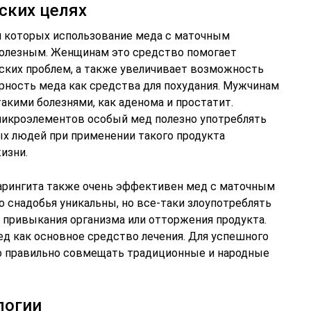
ских целях
и которых использование меда с маточным
полезным. Женщинам это средство помогает
еских проблем, а также увеличивает возможность
ярность меда как средства для похудания. Мужчинам
такими болезнями, как аденома и простатит.
икроэлементов особый мед полезно употреблять
х людей при применении такого продукта
изни.
 фарингита также очень эффективен мед с маточным
 снадобья уникальны, но все-таки злоупотреблять
к привыкания организма или отторжения продукта.
ед как основное средство лечения. Для успешного
о правильно совмещать традиционные и народные
логии