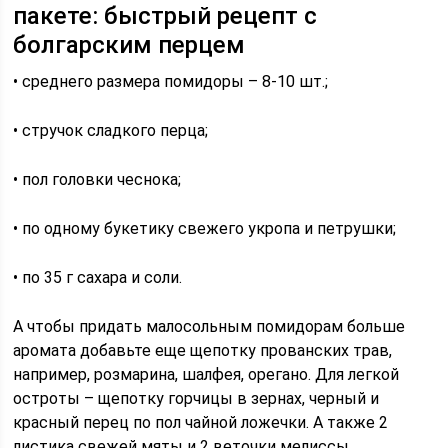
пакете: быстрый рецепт с
болгарским перцем
• среднего размера помидоры – 8-10 шт.;
• стручок сладкого перца;
• пол головки чеснока;
• по одному букетику свежего укропа и петрушки;
• по 35 г сахара и соли.
А чтобы придать малосольным помидорам больше
аромата добавьте еще щепотку прованских трав,
например, розмарина, шалфея, орегано. Для легкой
остроты – щепотку горчицы в зернах, черный и
красный перец по пол чайной ложечки. А также 2
листика свежей мяты и 2 веточки мелиссы.