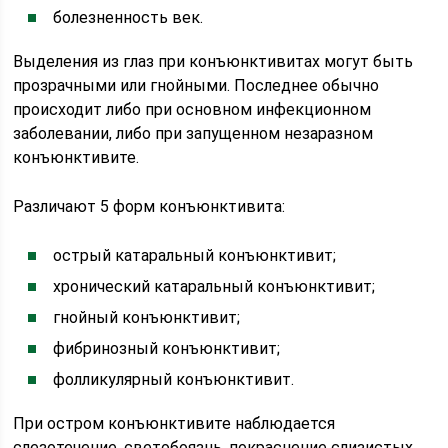
болезненность век.
Выделения из глаз при конъюнктивитах могут быть
прозрачными или гнойными. Последнее обычно
происходит либо при основном инфекционном
заболевании, либо при запущенном незаразном
конъюнктивите.
Различают 5 форм конъюнктивита:
острый катаральный конъюнктивит;
хронический катаральный конъюнктивит;
гнойный конъюнктивит;
фибринозный конъюнктивит;
фолликулярный конъюнктивит.
При остром конъюнктивите наблюдается
слезотечение, светобоязнь, покраснение слизистых