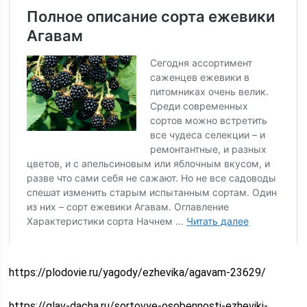
https://plodovie.ru/yagody/ezhevika/agavam-23629/
https://glav-dacha.ru/sortovye-osobennosti-ezheviki-