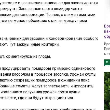
упаковке в назначении написано «для засолки», хотя
ервируют. Засолочные сорта помидор часто
нными для консервации. Точнее, с этими томатами
 тем не менее небольшие отличия между ними
Вр
ка
об
значенных для засолки и консервирования, особого
ают. Тут важны иные критерии.
Вре
Рас
мет
т, ориентируясь на плоды.
0
н продуцировать помидоры примерно одинакового
вания рассолом в процессе засолки. Урожай кусты
 партию созревших помидоров в ожидании пока
бранные томаты могут заплесневеть и испортить
тированного получения урожая сорта лучше
стности, где они будут выращиваться.
 отвечать практически тем же требованиям, что и