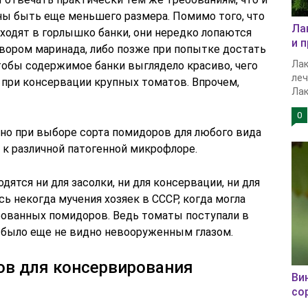
жны быть еще меньшего размера. Помимо того, что
Ла
ходят в горлышко банки, они нередко лопаются
и 
твором маринада, либо позже при попытке достать
Лак
тобы содержимое банки выглядело красиво, чего
леч
при консервации крупных томатов. Впрочем,
Лак
0
жно при выборе сорта помидоров для любого вида
 к различной патогенной микрофлоре.
ятся ни для засолки, ни для консервации, ни для
ь некогда мучения хозяек в СССР, когда могла
рованных помидоров. Ведь томаты поступали в
 было еще не видно невооруженным глазом.
ов для консервирования
Ви
со