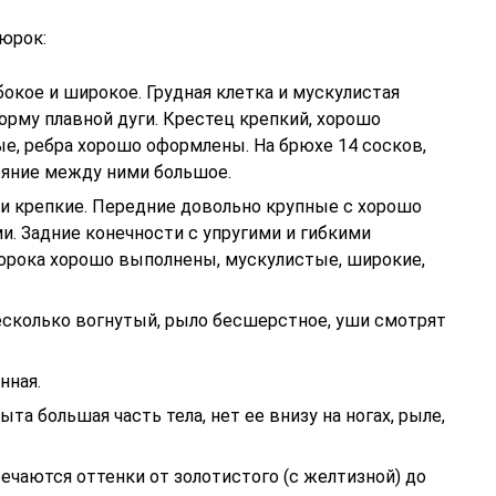
юрок:
бокое и широкое. Грудная клетка и мускулистая
орму плавной дуги. Крестец крепкий, хорошо
е, ребра хорошо оформлены. На брюхе 14 сосков,
ояние между ними большое.
 и крепкие. Передние довольно крупные с хорошо
. Задние конечности с упругими и гибкими
орока хорошо выполнены, мускулистые, широкие,
есколько вогнутый, рыло бесшерстное, уши смотрят
нная.
та большая часть тела, нет ее внизу на ногах, рыле,
речаются оттенки от золотистого (с желтизной) до