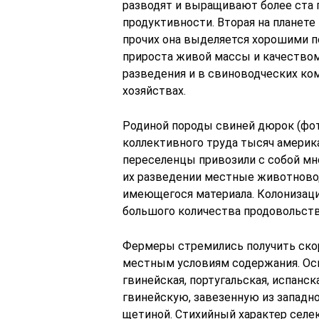
разводят и выращивают более ста 
продуктивности. Вторая на планете
прочих она выделяется хорошими п
прироста живой массы и качеством
разведения и в свиноводческих ко
хозяйствах.
Родиной породы свиней дюрок (фото
коллективного труда тысяч америк
переселенцы привозили с собой мн
их разведении местные животново
имеющегося материала. Колонизаци
большого количества продовольств
Фермеры стремились получить ско
местным условиям содержания. Осн
гвинейская, португальская, испанс
гвинейскую, завезенную из западн
щетиной. Стихийный характер селе