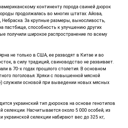
оамериканскому континенту порода свиней дюрок
ороды продолжалась во многих штатах: Айова,
о, Небраска. За крупные размеры, выносливость,
а пастбище, способность к улучшению других
ые получили широкое распространение по всему
рна не только в США, ее разводят в Китае и во
сток, в силу традиций, свиноводство не развивает.
ли в 70-х годах прошлого столетия. В основном
тного поголовья. Хряки с повышенной мясной
) служили основой при выведении новых мясных
дится украинский тип дюроков на основе генотипов
й селекции. Насчитывается около 5 000 особей, из
и украинской селекции набирают вес до 325 кг,