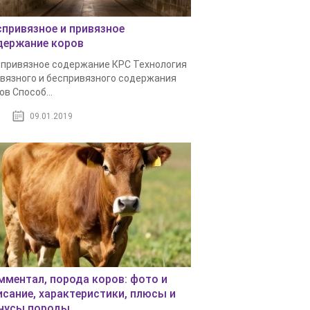
спривязное и привязное
держание коров
привязное содержание КРС Технология
вязного и беспривязного содержания
ов Способ...
09.01.2019
мментал, порода коров: фото и
исание, характеристики, плюсы и
нусы породы