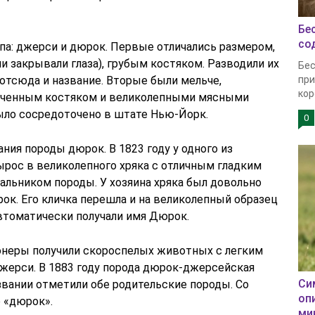
Бе
со
па: джерси и дюрок. Первые отличались размером,
 закрывали глаза), грубым костяком. Разводили их
Бес
отсюда и название. Вторые были мельче,
при
кор
гченным костяком и великолепными мясными
ыло сосредоточено в штате Нью-Йорк.
0
ия породы дюрок. В 1823 году у одного из
ырос в великолепного хряка с отличным гладким
чальником породы. У хозяина хряка был довольно
. Его кличка перешла и на великолепный образец
автоматически получали имя Дюрок.
онеры получили скороспелых животных с легким
жерси. В 1883 году порода дюрок-джерсейская
Си
звании отметили обе родительские породы. Со
оп
 «дюрок».
ми