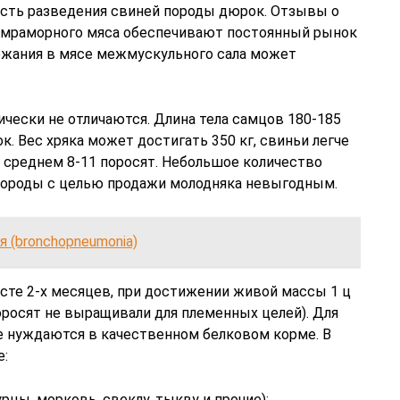
ость разведения свиней породы дюрок. Отзывы о
 мраморного мяса обеспечивают постоянный рынок
ржания в мясе межмускульного сала может
чески не отличаются. Длина тела самцов 180-185
ок. Вес хряка может достигать 350 кг, свиньи легче
в среднем 8-11 поросят. Небольшое количество
породы с целью продажи молодняка невыгодным.
 (bronchopneumonia)
сте 2-х месяцев, при достижении живой массы 1 ц
оросят не выращивали для племенных целей). Для
ые нуждаются в качественном белковом корме. В
е:
урцы, морковь, свеклу, тыкву и прочие);