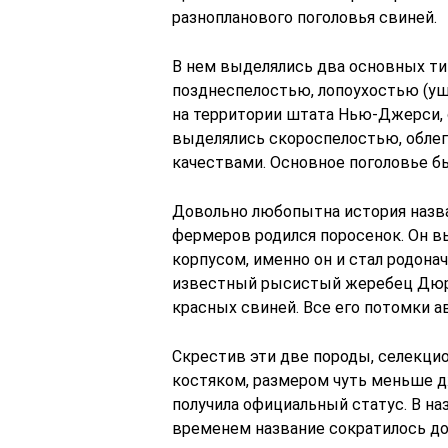
разнопланового поголовья свиней.
В нем выделялись два основных ти
позднеспелостью, лопоухостью (уши
на территории штата Нью-Джерси, 
выделялись скороспелостью, обле
качествами. Основное поголовье б
Довольно любопытна история назван
фермеров родился поросенок. Он в
корпусом, именно он и стал родона
известный рысистый жеребец Дюрок
красных свиней. Все его потомки 
Скрестив эти две породы, селекци
костяком, размером чуть меньше д
получила официальный статус. В на
временем название сократилось до