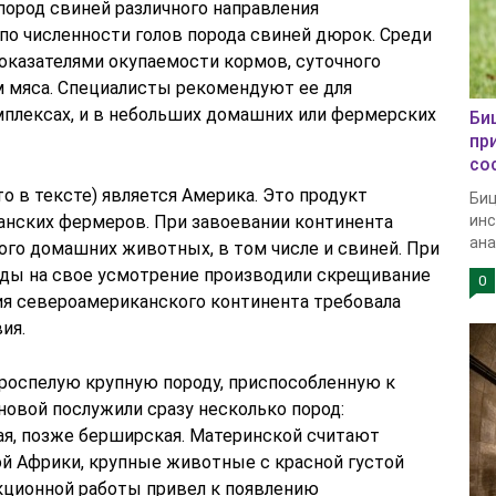
пород свиней различного направления
 по численности голов порода свиней дюрок. Среди
оказателями окупаемости кормов, суточного
 мяса. Специалисты рекомендуют ее для
мплексах, и в небольших домашних или фермерских
Би
пр
со
 в тексте) является Америка. Это продукт
Биц
анских фермеров. При завоевании континента
инс
анал
ого домашних животных, в том числе и свиней. При
ды на свое усмотрение производили скрещивание
0
я североамериканского континента требовала
ия.
роспелую крупную породу, приспособленную к
овой послужили сразу несколько пород:
кая, позже берширская. Материнской считают
ой Африки, крупные животные с красной густой
кционной работы привел к появлению