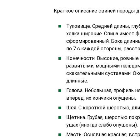
Краткое описание свиней породы д
Туловище. Средней длины, глу
холка широкие. Спина имеет ф
сформированный. Бока длинны
по 7 с каждой стороны, расст
Конечности. Высокие, ровные
развитыми, мощными пальцами
скакательными суставами. Ок
длинные.
Голова. Небольшая, профиль н
вперед, их кончики опущены.
Шея. С короткой шерстью, дли
Щетина. Грубая, шерстью покры
ушах (иногда слабо опушены).
Масть. Основная красная, вст