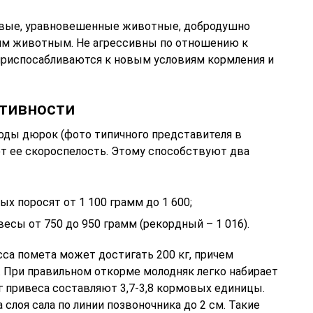
ливые, уравновешенные животные, добродушно
чим животным. Не агрессивны по отношению к
 приспосабливаются к новым условиям кормления и
ктивности
оды дюрок (фото типичного представителя в
ют ее скороспелость. Этому способствуют два
х поросят от 1 100 грамм до 1 600;
сы от 750 до 950 грамм (рекордный – 1 016).
са помета может достигать 200 кг, причем
. При правильном откорме молодняк легко набирает
кг привеса составляют 3,7-3,8 кормовых единицы.
 слоя сала по линии позвоночника до 2 см. Такие