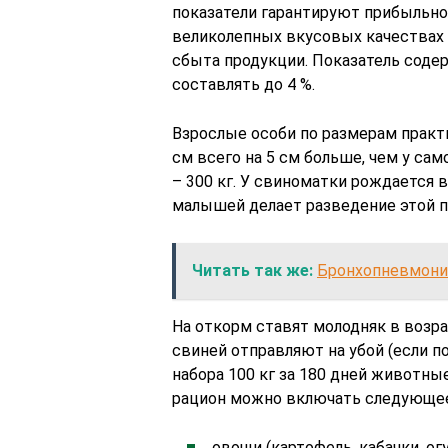
показатели гарантируют прибыльн
великолепных вкусовых качествах
сбыта продукции. Показатель соде
составлять до 4 %.
Взрослые особи по размерам практи
см всего на 5 см больше, чем у сам
– 300 кг. У свиноматки рождается 
малышей делает разведение этой 
Читать так же:
Бронхопневмония
На откорм ставят молодняк в возра
свиней отправляют на убой (если п
набора 100 кг за 180 дней животн
рацион можно включать следующе
овощи (картофель, кабачки, ог