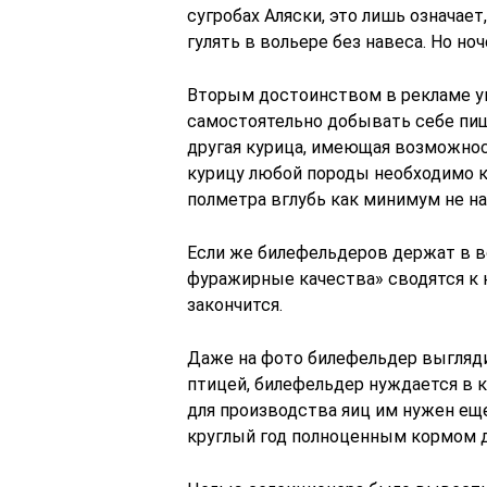
сугробах Аляски, это лишь означает
гулять в вольере без навеса. Но н
Вторым достоинством в рекламе у
самостоятельно добывать себе пищ
другая курица, имеющая возможнос
курицу любой породы необходимо 
полметра вглубь как минимум не на
Если же билефельдеров держат в в
фуражирные качества» сводятся к 
закончится.
Даже на фото билефельдер выгляди
птицей, билефельдер нуждается в 
для производства яиц им нужен ещ
круглый год полноценным кормом д