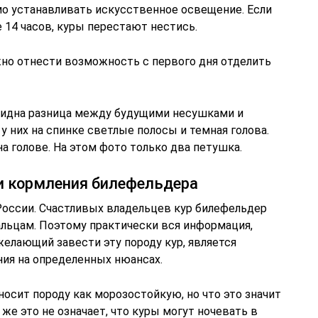
мо устанавливать искусственное освещение. Если
 14 часов, куры перестают нестись.
но отнести возможность с первого дня отделить
видна разница между будущими несушками и
у них на спинке светлые полосы и темная голова.
а голове. На этом фото только два петушка.
и кормления билефельдера
России. Счастливых владельцев кур билефельдер
альцам. Поэтому практически вся информация,
елающий завести эту породу кур, является
ния на определенных нюансах.
осит породу как морозостойкую, но что это значит
е же это не означает, что куры могут ночевать в