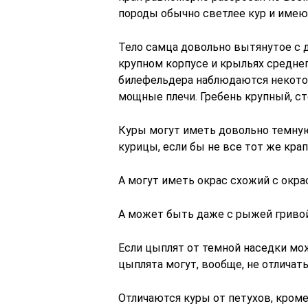
породы обычно светлее кур и име
Тело самца довольно вытянутое с 
крупном корпусе и крыльях среднег
билефельдера наблюдаются некото
мощные плечи. Гребень крупный, ст
Куры могут иметь довольно темную
курицы, если бы не все тот же крап
А могут иметь окрас схожий с окра
А может быть даже с рыжей гривой
Если цыплят от темной наседки мож
цыплята могут, вообще, не отличатьс
Отличаются куры от петухов, кром