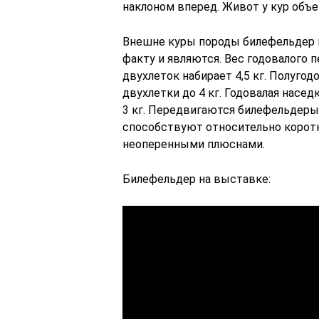
наклоном вперед. Живот у кур объ
Внешне куры породы билефельдер в
факту и являются. Вес годовалого пе
двухлеток набирает 4,5 кг. Полугод
двухлетки до 4 кг. Годовалая наседк
3 кг. Передвигаются билефельдеры
способствуют относительно корот
неоперенными плюснами.
Билефельдер на выставке: