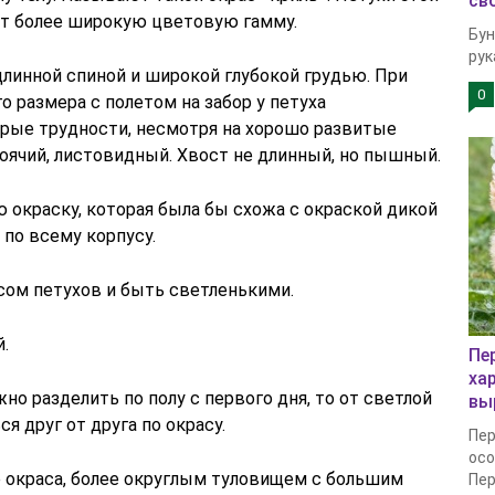
св
ют более широкую цветовую гамму.
Бун
рук
длинной спиной и широкой глубокой грудью. При
0
о размера с полетом на забор у петуха
рые трудности, несмотря на хорошо развитые
оячий, листовидный. Хвост не длинный, но пышный.
 окраску, которая была бы схожа с окраской дикой
 по всему корпусу.
сом петухов и быть светленькими.
.
Пе
ха
но разделить по полу с первого дня, то от светлой
вы
я друг от друга по окрасу.
Пер
осо
е окраса, более округлым туловищем с большим
Пер