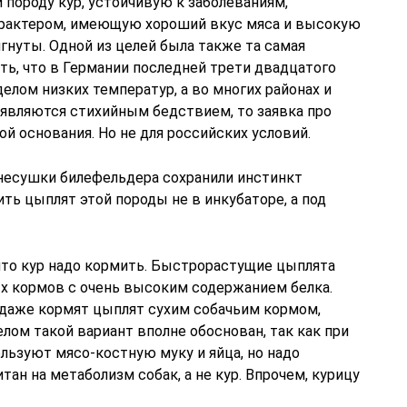
породу кур, устойчивую к заболеваниям,
рактером, имеющую хороший вкус мяса и высокую
гнуты. Одной из целей была также та самая
ть, что в Германии последней трети двадцатого
делом низких температур, а во многих районах и
 являются стихийным бедствием, то заявка про
й основания. Но не для российских условий.
 несушки билефельдера сохранили инстинкт
ть цыплят этой породы не в инкубаторе, а под
 что кур надо кормить. Быстрорастущие цыплята
х кормов с очень высоким содержанием белка.
даже кормят цыплят сухим собачьим кормом,
елом такой вариант вполне обоснован, так как при
льзуют мясо-костную муку и яйца, но надо
тан на метаболизм собак, а не кур. Впрочем, курицу