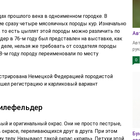
ах прошлого века в одноименном городке. В
ие сразу четыре мясояичных породы кур. Изначально
 то есть цыплят этой породы можно различить по
Ав
ьдер в 76-м году был представлен на выставке, как
Авт
деле, нельзя же требовать от создателя породы
рук
78-м году породу переименовали по месту
0
истрирована Немецкой Федерацией породистой
рошел регистрацию и карликовый вариант
билефельдер
й и оригинальный окрас. Они не просто пестрые,
окрасе, переливающихся друг в друга. При этом
Бу
у телу. Называют такой окрас «криль». Петухи этой