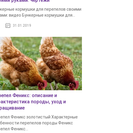
оими руками: чертежи
керные кормушки для перепелов своими
ами: видео Бункерные кормушки для...
31.01.2019
репел Феникс: описание и
рактеристика породы, уход и
ращивание
епел Феникс золотистый Характерные
бенности перепелов породы Феникс
епел Феникс...