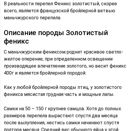
В реальности перепел Феникс золотистый, скорее
всего, является французской бройлерной ветвью
маньчжурского перепела.
Описание породы Золотистый
феникс
С маньчжурским фениксом роднит красивое светло-
желтое оперение, при определенном освещении
производящее впечатление золотого, но весит феникс
400г и является бройлерной породой.
Как у любой бройлерной породы птиц, у золотистого
феникса мясистая грудная часть и мощные лапы.
Самки на 50 – 150 г крупнее самцов. Хотя до полных
размеров перепела вырастают спустя два месяца
после вылупления, нестись самки начинают спустя
полтора месяца. Средний вес обычного яйца у этой