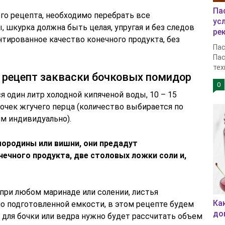
Па
го рецепта, необходимо перебрать все
ус
 шкурка должна быть целая, упругая и без следов
ре
нтированное качество конечного продукта, без
Пас
Пас
тех
рецепт закваски бочковых помидор
0
я один литр холодной кипяченой воды, 10 – 15
очек жгучего перца (количество выбирается по
м индивидуально).
ородины или вишни, они предадут
нечного продукта, две столовых ложки соли и,
при любом маринаде или солении, листья
Ка
о подготовленной емкости, в этом рецепте будем
до
 для бочки или ведра нужно будет рассчитать объем