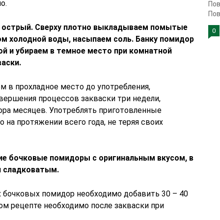
о.
Пов
Пов
 острый. Сверху плотно выкладываем помытые
0
м холодной воды, насыпаем соль. Банку помидор
й и убираем в темное место при комнатной
васки.
м в прохладное место до употребления,
авершения процессов закваски три недели,
тора месяцев. Употреблять приготовленные
на протяжении всего года, не теряя своих
е бочковые помидоры с оригинальным вкусом, в
и сладковатым.
 бочковых помидор необходимо добавить 30 – 40
том рецепте необходимо после закваски при