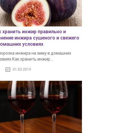
к хранить инжир правильно и
анение инжира сушеного и свежего
домашних условиях
орозка инжира на зиму в домашних
овиях Как хранить инжир...
01.02.2019