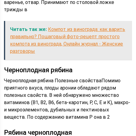
варенье, отвар. Принимают по столовой ложке
трижды в
Читать так же:
Компот из винограда: как варить
правильно? Пошаговый фото-рецепт простого
компота из винограда, Онлайн журнал - Женские
разговоры
Черноплодная рябина
Черноплодная рябина Полезные свойстваПомимо
приятного вкуса, плоды аронии обладают рядом
полезных свойств. В ней обнаружено множество
витаминов (В1, В2, В6, бета-каротин, Р, С, Е и К), макро-
и микроэлементов, дубильных и пектиновых
веществ. По содержанию витамина Р она в 2
Рябина черноплодная