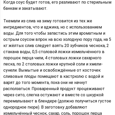
Когда соус будет готов, его разливают по стерильным
банкам и закатывают.
Ткемали из слив на зиму готовится из тех же
ингредиентов, что и аджика, но с использованием
воды. Для того чтобы запастись этим ароматным и
острым соусом впрок на всю холодную пору года, на 5
кг жёлтых слив следует взять 20 зубчиков чеснока, 2
стакана воды, 0,5 столовой ложки измельчённого в
порошок перца чили, 4 столовых ложки сахарного
песка, по 2 столовых ложки крупной соли и хмели-
сунели. Вымытые и освобождённые от косточек
сливовые плоды помещают в кастрюлю с водой и
варят до того момента, пока они не начнут
расползаться. Проваренный продукт процеживают
через сито, слегка остужают и вместе со шкуркой
перемалывают в блендере (должно получиться густое
однородное пюре). В заготовку добавляют
измельчённый чеснок, сахар, соль, порошок перца