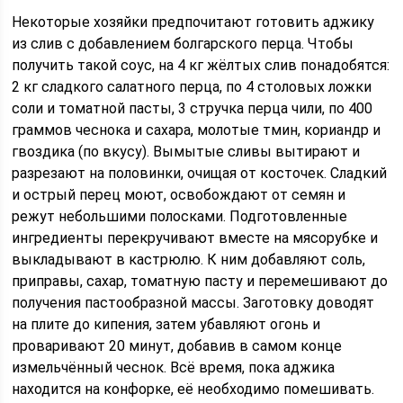
Некоторые хозяйки предпочитают готовить аджику
из слив с добавлением болгарского перца. Чтобы
получить такой соус, на 4 кг жёлтых слив понадобятся:
2 кг сладкого салатного перца, по 4 столовых ложки
соли и томатной пасты, 3 стручка перца чили, по 400
граммов чеснока и сахара, молотые тмин, кориандр и
гвоздика (по вкусу). Вымытые сливы вытирают и
разрезают на половинки, очищая от косточек. Сладкий
и острый перец моют, освобождают от семян и
режут небольшими полосками. Подготовленные
ингредиенты перекручивают вместе на мясорубке и
выкладывают в кастрюлю. К ним добавляют соль,
приправы, сахар, томатную пасту и перемешивают до
получения пастообразной массы. Заготовку доводят
на плите до кипения, затем убавляют огонь и
проваривают 20 минут, добавив в самом конце
измельчённый чеснок. Всё время, пока аджика
находится на конфорке, её необходимо помешивать.