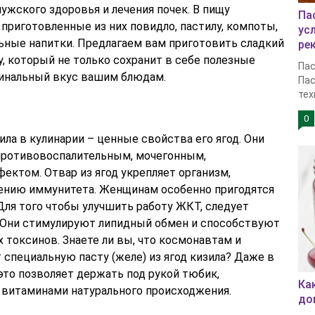
ужского здоровья и лечения почек. В пищу
Па
приготовленные из них повидло, пастилу, компоты,
ус
льные напитки. Предлагаем вам приготовить сладкий
ре
у, который не только сохранит в себе полезные
Пас
гинальный вкус вашим блюдам.
Пас
тех
0
ла в кулинарии – ценные свойства его ягод. Они
ротивовоспалительным, мочегонным,
ктом. Отвар из ягод укрепляет организм,
ению иммунитета. Женщинам особенно пригодятся
ля того чтобы улучшить работу ЖКТ, следует
. Они стимулируют липидный обмен и способствуют
 токсинов. Знаете ли вы, что космонавтам и
 специальную пасту (желе) из ягод кизила? Даже в
то позволяет держать под рукой тюбик,
Ка
витаминами натурального происходжения.
до