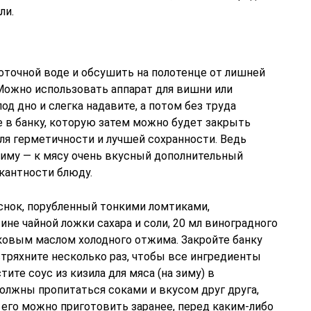
ли.
оточной воде и обсушить на полотенце от лишней
 Можно использовать аппарат для вишни или
д дно и слегка надавите, а потом без труда
е в банку, которую затем можно будет закрыть
ля герметичности и лучшей сохранности. Ведь
 зиму — к мясу очень вкусный дополнительный
кантности блюду.
еснок, порубленный тонкими ломтиками,
ине чайной ложки сахара и соли, 20 мл виноградного
вковым маслом холодного отжима. Закройте банку
ряхните несколько раз, чтобы все ингредиенты
ите соус из кизила для мяса (на зиму) в
олжны пропитаться соками и вкусом друг друга,
ь его можно приготовить заранее, перед каким-либо