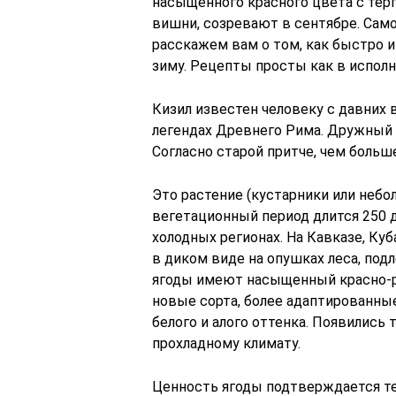
насыщенного красного цвета с те
вишни, созревают в сентябре. Само
расскажем вам о том, как быстро и
зиму. Рецепты просты как в исполн
Кизил известен человеку с давних 
легендах Древнего Рима. Дружный 
Согласно старой притче, чем больше
Это растение (кустарники или неб
вегетационный период длится 250 
холодных регионах. На Кавказе, Куб
в диком виде на опушках леса, под
ягоды имеют насыщенный красно-р
новые сорта, более адаптированные
белого и алого оттенка. Появились
прохладному климату.
Ценность ягоды подтверждается те