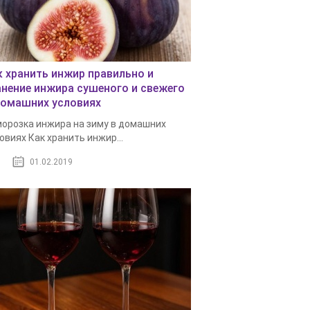
к хранить инжир правильно и
анение инжира сушеного и свежего
домашних условиях
орозка инжира на зиму в домашних
овиях Как хранить инжир...
01.02.2019