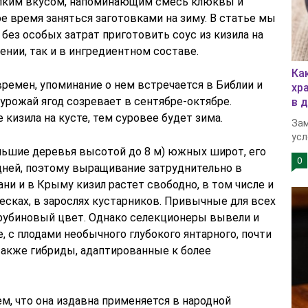
рпким вкусом, напоминающим смесь клюквы и
е время заняться заготовками на зиму. В статье мы
 без особых затрат приготовить соус из кизила на
ении, так и в ингредиентном составе.
Ка
времен, упоминание о нем встречается в Библии и
хр
урожай ягод созревает в сентябре-октябре.
в 
 кизила на кусте, тем суровее будет зима.
Зам
усл
ольшие деревья высотой до 8 м) южных широт, его
0
дней, поэтому выращивание затруднительно в
ани и в Крыму кизил растет свободно, в том числе и
лесках, в зарослях кустарников. Привычные для всех
убиновый цвет. Однако селекционеры вывели и
, с плодами необычного глубокого янтарного, почти
 также гибриды, адаптированные к более
м, что она издавна применяется в народной