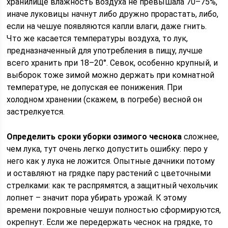
хранилище влажность воздуха не превышала 70–75%,
иначе луковицы начнут либо дружно прорастать, либо,
если на чешуе появляются капли влаги, даже гнить.
Что же касается температуры воздуха, то лук,
предназначенный для употребления в пищу, лучше
всего хранить при 18–20°. Севок, особенно крупный, и
выборок тоже зимой можно держать при комнатной
температуре, не допуская ее понижения. При
холодном хранении (скажем, в погребе) весной он
застрелкуется.
Определить сроки уборки озимого чеснока
сложнее,
чем лука, тут очень легко допустить ошибку: перо у
него как у лука не ложится. Опытные дачники потому
и оставляют на грядке пару растений с цветочными
стрелками: как те распрямятся, а защитный чехольчик
лопнет – значит пора убирать урожай. К этому
времени покровные чешуи полностью сформируются,
окрепнут. Если же передержать чеснок на грядке, то