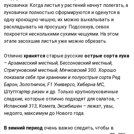
луковички. Когда листья у растений начнут полегать, а
луковички полностью сформируются и оденутся в
одну кроющую чешую, их можно выкапывать и
раскладывать на просушку. Подсохнув, севок
покроется несколькими сухими чешуями. На этом
этапе засохшие листья уже можно обрезать.
Отлично
хранятся
старые русские
острые сорта лука
–
Арзамасский местный, Бессоновский местный,
Стригуновский местный, Мячковский 300. Хорошо
показали себя при хранении и полуострые сорта Ред
Барон, Золотничок, F1 Универсо, Хиберна МС,
Штуттгартер ризен
и др. Только крупнолуковичные
сладкие, которые отлично подходят для салатов, –
Испанский 313, Комета, Эксибишен
– лежат, увы,
недолго, максимум до Нового года.
В зимний период
очень важно следить, чтобы в