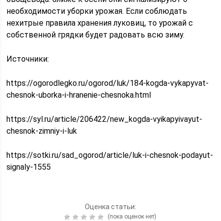
необходимости уборки урожая. Если соблюдать
нехитрые правила хранения луковиц, то урожай с
собственной грядки будет радовать всю зиму.
Источники:
https://ogorodlegko.ru/ogorod/luk/184-kogda-vykapyvat-
chesnok-uborka-i-hranenie-chesnoka.html
https://syl.ru/article/206422/new_kogda-vyikapyivayut-
chesnok-zimniy-i-luk
https://sotki.ru/sad_ogorod/article/luk-i-chesnok-podayut-
signaly-1555
Оценка статьи:
(пока оценок нет)