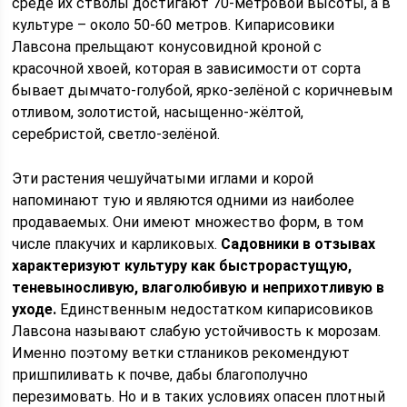
среде их стволы достигают 70-метровой высоты, а в
культуре – около 50-60 метров. Кипарисовики
Лавсона прельщают конусовидной кроной с
красочной хвоей, которая в зависимости от сорта
бывает дымчато-голубой, ярко-зелёной с коричневым
отливом, золотистой, насыщенно-жёлтой,
серебристой, светло-зелёной.
Эти растения чешуйчатыми иглами и корой
напоминают тую и являются одними из наиболее
продаваемых. Они имеют множество форм, в том
числе плакучих и карликовых.
Садовники в отзывах
характеризуют культуру как быстрорастущую,
теневыносливую, влаголюбивую и неприхотливую в
уходе.
Единственным недостатком кипарисовиков
Лавсона называют слабую устойчивость к морозам.
Именно поэтому ветки стлаников рекомендуют
пришпиливать к почве, дабы благополучно
перезимовать. Но и в таких условиях опасен плотный