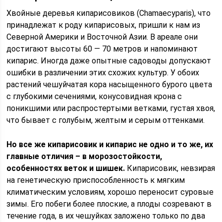
Хвойные деревья кипарисовиков (Chamaecyparis), что
принадлежат к роду кипарисовых, пришли к нам из
Северной Америки и Восточной Азии. В ареале они
достигают высоты 60 — 70 метров и напоминают
кипарис. Иногда даже опытные садоводы допускают
ошибки в различении этих схожих культур. У обоих
растений чешуйчатая кора насыщенного бурого цвета
с глубокими сечениями, конусовидная крона с
поникшими или распростертыми ветками, густая хвоя,
что бывает с голубым, желтым и серым оттенками.
Но все же кипарисовик и кипарис не одно и то же, их
главные отличия – в морозостойкости,
особенностях веток и шишек.
Кипарисовик, невзирая
на генетическую приспособленность к мягким
климатическим условиям, хорошо переносит суровые
зимы. Его побеги более плоские, а плоды созревают в
течение года, в их чешуйках заложено только по два