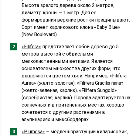
Высота зрелого дерева около 2 метров,
диаметр кроны – 1 метр. Для ее
формирования верхние ростки прищипывают.
Сорт имеет карликового клона «Baby Blue»
(New Boulevard).
«Filifera»
представляет собой дерево до 5
метров высотой с обвислыми
мелколиственными ветками. Является
основателем множества других форм, что
выделяются цветом хвои. Например, «Filifera
Aurea» (желто-золотая), «Filifera Gracilis nana»
(желто-зеленая, карлик), «Filifera Sungold»
(серебристая, карлик). Порода адаптируется на
солнечных и в притененных местах, хорошо
сочетается с другими растениями в
альпинариях и миксбордерах.
«Plumosa»
– медленнорастущий кипарисовик,