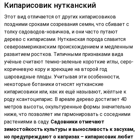
Кипарисовик нутканский
Этот вид отличается от других кипарисовиков
поздними сроками созревания семян, что сбивает с
толку садоводов-новичков, и они часто путают
дерево с кипарисами. Нутканская порода славится
североамериканским происхождением и медленным
развитием ростков. Типичными признаками вида
учёные считают темно-зеленые короткие иглы, серо-
коричневую кору и зреющие на второй год
шаровидные плоды. Учитывая эти особенности,
некоторые ботаники относят нутканские
кипарисовики или, как их ещё называют, жёлтые к
роду ксантоципарис. В ареале дерево достигает 40
метров высоты, окультуренные формы значительно
ниже, что позволяет им гармонировать с соседними
растениями в саду.
Садовники отмечают
зимостойкость культуры и выносливость к засухам,
но предупреждают о капризах – кипарисовик любит