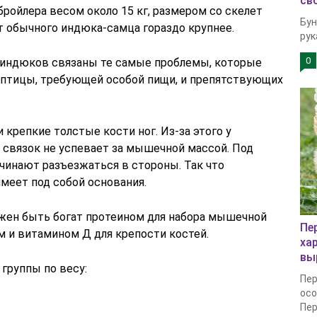
св
бройлера весом около 15 кг, размером со скелет
Бун
т обычного индюка-самца гораздо крупнее.
рук
0
 индюков связаны те самые проблемы, которые
 птицы, требующей особой пищи, и препятствующих
 крепкие толстые кости ног. Из-за этого у
 связок не успевает за мышечной массой. Под
инают разъезжаться в стороны. Так что
меет под собой основания.
жен быть богат протеином для набора мышечной
Пе
м и витамином Д для крепости костей.
ха
вы
группы по весу:
Пер
осо
Пер