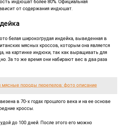
ость индюшат более 80%. Официальная
ависит от содержания индюшат.
ндейка
фото белая широкогрудая индейка, выведенная в
ританских мясных кроссов, которым она является
да, на картинке индюки, так как выращивать для
о. За то же время они набирают вес в два раза
 мясные породы перепелов: фото описание
езена в 70-х годах прошлого века и на ее основе
редние кроссы.
дой до 100 дней. После этого его можно