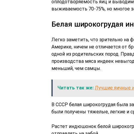
оплодотворяемость яиц и выводим
выживаемость 70-75%, но многое з
Белая широкогрудая и
Легко заметить, что зрительно на 
Америке, ничем не отличается от б
одной из родительских пород. Прав
производства мяса индеек невыгодн
меньший, чем самцы.
Читать так же:
Лучшие яичные и
В СССР белая широкогрудая была зав
были получены тяжелые, легкие и с
Растет индюшонок белой широкогру
отправлять на забой.