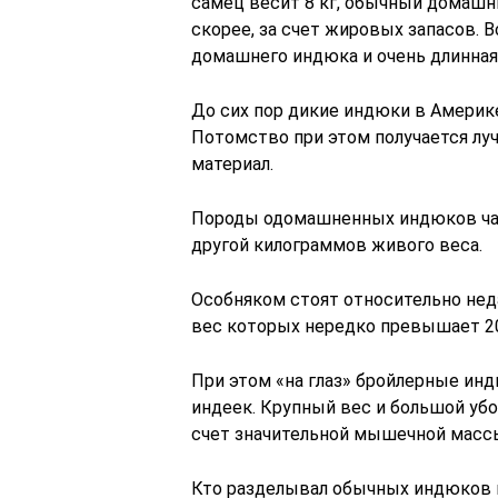
самец весит 8 кг, обычный домашний
скорее, за счет жировых запасов. 
домашнего индюка и очень длинная 
До сих пор дикие индюки в Амери
Потомство при этом получается лу
материал.
Породы одомашненных индюков час
другой килограммов живого веса.
Особняком стоят относительно не
вес которых нередко превышает 20
При этом «на глаз» бройлерные ин
индеек. Крупный вес и большой убо
счет значительной мышечной массы
Кто разделывал обычных индюков и