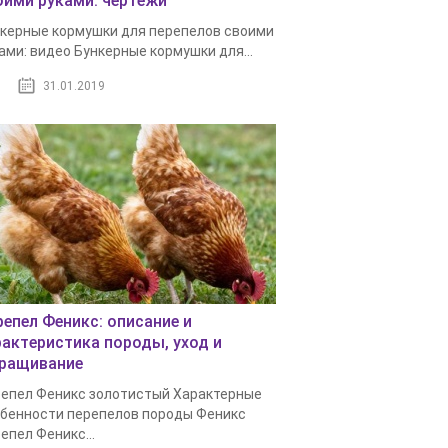
оими руками: чертежи
керные кормушки для перепелов своими
ами: видео Бункерные кормушки для...
31.01.2019
репел Феникс: описание и
рактеристика породы, уход и
ращивание
епел Феникс золотистый Характерные
бенности перепелов породы Феникс
епел Феникс...