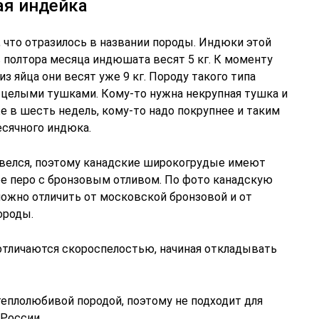
ая индейка
 что отразилось в названии породы. Индюки этой
 полтора месяца индюшата весят 5 кг. К моменту
из яйца они весят уже 9 кг. Породу такого типа
м целыми тушками. Кому-то нужна некрупная тушка и
 в шесть недель, кому-то надо покрупнее и таким
сячного индюка.
е велся, поэтому канадские широкогрудые имеют
ое перо с бронзовым отливом. По фото канадскую
ожно отличить от московской бронзовой и от
ороды.
отличаются скороспелостью, начиная откладывать
теплолюбивой породой, поэтому не подходит для
России.