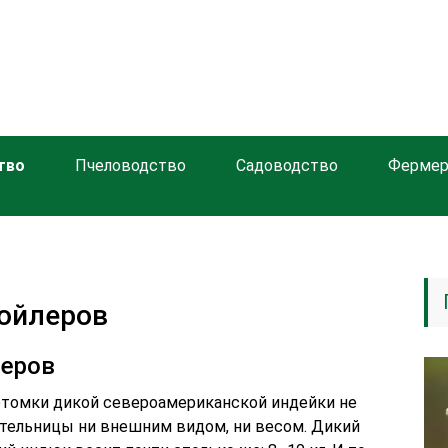
тво
Пчеловодство
Садоводство
Фермер
ойлеров
еров
 потомки дикой североамериканской индейки не
ительницы ни внешним видом, ни весом. Дикий