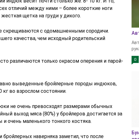
 индюк весит почти столько же: 8- 10 кг. И то,
Всех отличий между ними – более короткие ноги
жесткая щетка на груди у дикого.
ке скрещиваются с одомашненными сородичи.
Ав
чшего качества, чем исходный родительский
Авт
рук
0
то различаются только окрасом оперения и парой-
давно выведенные бройлерные породы индюков,
 кг во взрослом состоянии.
дюки не очень превосходят размерами обычных
йный выход мяса (80%) у бройлеров достигается за
 и очень маленького тонкого костяка.
Бу
 бройлерных наверняка заметил, что после