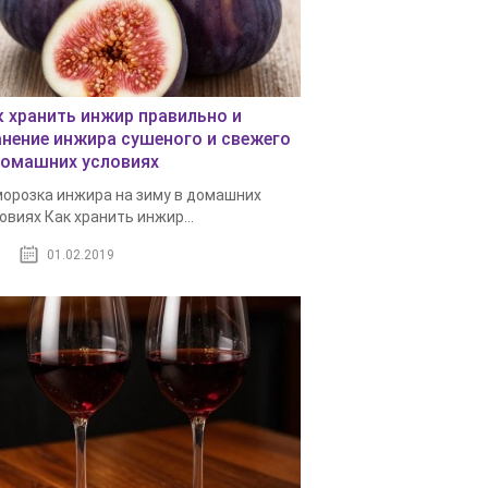
к хранить инжир правильно и
анение инжира сушеного и свежего
домашних условиях
орозка инжира на зиму в домашних
овиях Как хранить инжир...
01.02.2019