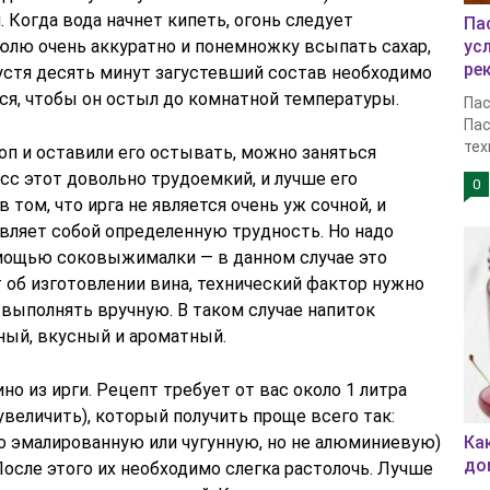
 Когда вода начнет кипеть, огонь следует
Па
юлю очень аккуратно и понемножку всыпать сахар,
ус
ре
устя десять минут загустевший состав необходимо
ься, чтобы он остыл до комнатной температуры.
Пас
Пас
тех
оп и оставили его остывать, можно заняться
сс этот довольно трудоемкий, и лучше его
0
в том, что ирга не является очень уж сочной, и
вляет собой определенную трудность. Но надо
омощью соковыжималки — в данном случае это
т об изготовлении вина, технический фактор нужно
 выполнять вручную. В таком случае напиток
ный, вкусный и ароматный.
о из ирги. Рецепт требует от вас около 1 литра
увеличить), который получить проще всего так:
 эмалированную или чугунную, но не алюминиевую)
Ка
до
После этого их необходимо слегка растолочь. Лучше