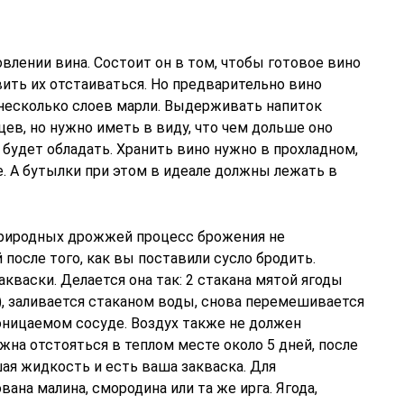
влении вина. Состоит он в том, чтобы готовое вино
ить их отстаиваться. Но предварительно вино
несколько слоев марли. Выдерживать напиток
ев, но нужно иметь в виду, что чем дольше оно
будет обладать. Хранить вино нужно в прохладном,
е. А бутылки при этом в идеале должны лежать в
 природных дрожжей процесс брожения не
 после того, как вы поставили сусло бродить.
васки. Делается она так: 2 стакана мятой ягоды
), заливается стаканом воды, снова перемешивается
оницаемом сосуде. Воздух также не должен
жна отстояться в теплом месте около 5 дней, после
ая жидкость и есть ваша закваска. Для
ана малина, смородина или та же ирга. Ягода,