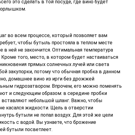
сего это сделать в той посуде, где вино будет
 горлышком.
аг во всем процессе, который позволяет вам
требует, чтобы бутыль простояла в теплом месте
е в ней не закончится. Оптимальная температура
С. Кроме того, место, в котором будет настаиваться
оникновения прямых солнечных лучей или света
ой закупорки, потому что обычная пробка в данном
вино, домашнее вино из ирги без дрожжей
ьным гидрозатвором. Впрочем, его можно поменять
лают и следующим образом: в середине пробки
 вставляют небольшой шланг. Важно, чтобы
не касался жидкости. Щель в отверстии
нутрь бутыли не попал воздух. Для этой же цели
кость с водой. Вы узнаете, что брожение
ей бутыли посветлеет.