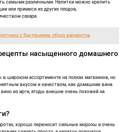
ыть самыми различными. Напитки можно крепить
ции или примеси из других плодов,
ичеством сахара.
урятника с бактериями: обзор вариантов
е рецепты насыщенного домашнего
 в широком ассортименте на полках магазинов, но
риятным вкусом и качеством, как домашние вина.
вино из ирги, ягоды внешне очень похожей на
ги?
иротах, хорошо переносит сильные морозы и очень
словиях сделать просто, а напиток получится