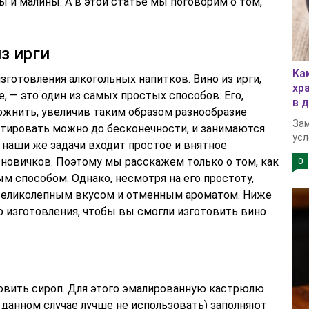
ы и малины. А в этой статье мы поговорим о том,
з ирги
Ка
готовления алкогольных напитков. Вино из ирги,
хр
 — это один из самых простых способов. Его,
в 
ожнить, увеличив таким образом разнообразие
Зам
нтировать можно до бесконечности, и занимаются
усл
 наши же задачи входит простое и внятное
 новичков. Поэтому мы расскажем только о том, как
0
м способом. Однако, несмотря на его простоту,
 великолепным вкусом и отменным ароматом. Ниже
изготовления, чтобы вы смогли изготовить вино
товить сироп. Для этого эмалированную кастрюлю
 данном случае лучше не использовать) заполняют