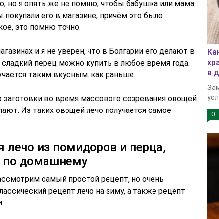
о, но я опять же не помню, чтобы бабушка или мама
ы покупали его в магазине, причём это было
кое, это помню точно.
агазинах и я не уверен, что в Болгарии его делают в
Ка
хр
сладкий перец можно купить в любое время года.
в 
лучается таким вкусным, как раньше.
Зам
усл
о заготовки во время массового созревания овощей
лают. Из таких овощей лечо получается самое
0
 лечо из помидоров и перца,
у по домашнему
рассмотрим самый простой рецепт, но очень
лассический рецепт лечо на зиму, а также рецепт
.