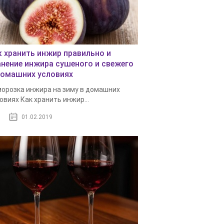
к хранить инжир правильно и
анение инжира сушеного и свежего
домашних условиях
орозка инжира на зиму в домашних
овиях Как хранить инжир...
01.02.2019