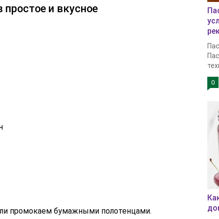
в простое и вкусное
Па
ус
ре
Пас
Пас
тех
0
н
Ка
до
или промокаем бумажными полотенцами.