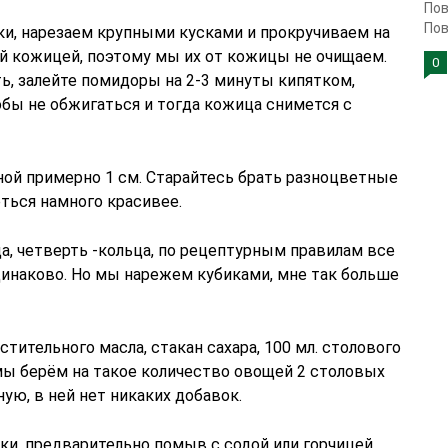
Пов
Пов
и, нарезаем крупными кусками и прокручиваем на
ой кожицей, поэтому мы их от кожицы не очищаем.
0
ть, залейте помидоры на 2-3 минуты кипятком,
обы не обжигаться и тогда кожица снимется с
ной примерно 1 см. Старайтесь брать разноцветные
ться намного красивее.
ца, четверть -кольца, по рецептурным правилам все
динаково. Но мы нарежем кубиками, мне так больше
стительного масла, стакан сахара, 100 мл. столового
 мы берём на такое количество овощей 2 столовых
ую, в ней нет никаких добавок.
ки, предварительно помыв с содой или горчицей,