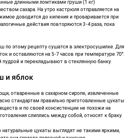
занные длинными ломтиками груши (1 кг)
еством сахара. На утро кастрюля отправляется на
ржимое доводится до кипения и проваривается при
алогичные действия повторяются 3-4 раза, пока
уш по этому рецепту сушатся в электросушилке. Для
ок и оставляются на 5-7 часов при температуре 70°.
й пудрой и перекладывают в стеклянную банку.
ш и яблок
вощи, отваренные в сахарном сиропе, извлеченные
гласно стандартам правильно приготовленные цукаты
еществ и по своей консистенции не похожи на
готовления слиплись между собой, относят к браку.
о натуральные цукаты выглядят не такими яркими,
то они гораздо полезней и вкуснее.