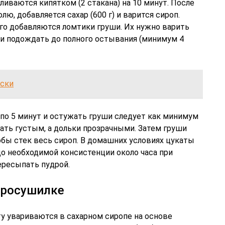
ливаются кипятком (2 стакана) на 10 минут. После
ю, добавляется сахар (600 г) и варится сироп.
его добавляются ломтики груши. Их нужно варить
ня и подождать до полного остывания (минимум 4
йски
 по 5 минут и остужать груши следует как минимум
тать густым, а дольки прозрачными. Затем груши
обы стек весь сироп. В домашних условиях цукаты
о необходимой консистенции около часа при
ересыпать пудрой.
тросушилке
у увариваются в сахарном сиропе на основе