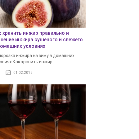
к хранить инжир правильно и
анение инжира сушеного и свежего
домашних условиях
орозка инжира на зиму в домашних
овиях Как хранить инжир...
01.02.2019