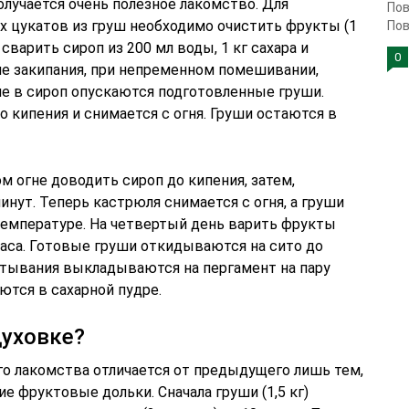
лучается очень полезное лакомство. Для
Пов
х цукатов из груш необходимо очистить фрукты (1
Пов
сварить сироп из 200 мл воды, 1 кг сахара и
0
сле закипания, при непременном помешивании,
ше в сироп опускаются подготовленные груши.
 кипения и снимается с огня. Груши остаются в
м огне доводить сироп до кипения, затем,
инут. Теперь кастрюля снимается с огня, а груши
температуре. На четвертый день варить фрукты
 часа. Готовые груши откидываются на сито до
остывания выкладываются на пергамент на пару
ются в сахарной пудре.
духовке?
го лакомства отличается от предыдущего лишь тем,
е фруктовые дольки. Сначала груши (1,5 кг)