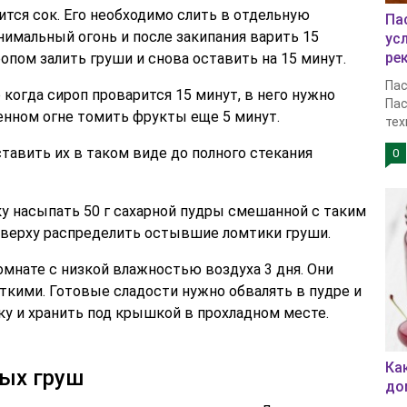
ится сок. Его необходимо слить в отдельную
Па
имальный огонь и после закипания варить 15
ус
ре
пом залить груши и снова оставить на 15 минут.
Пас
 когда сироп проварится 15 минут, в него нужно
Пас
енном огне томить фрукты еще 5 минут.
тех
ставить их в таком виде до полного стекания
0
у насыпать 50 г сахарной пудры смешанной с таким
Сверху распределить остывшие ломтики груши.
мнате с низкой влажностью воздуха 3 дня. Они
ткими. Готовые сладости нужно обвалять в пудре и
ку и хранить под крышкой в прохладном месте.
Ка
ых груш
до