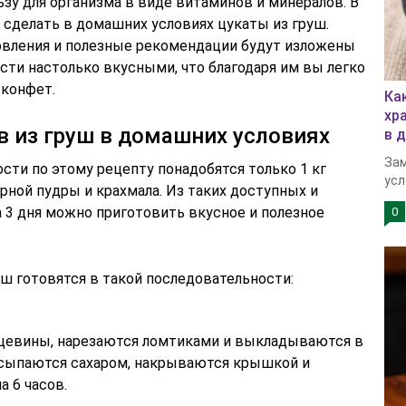
зу для организма в виде витаминов и минералов. В
 сделать в домашних условиях цукаты из груш.
овления и полезные рекомендации будут изложены
сти настолько вкусными, что благодаря им вы легко
 конфет.
Ка
хр
в из груш в домашних условиях
в 
Зам
сти по этому рецепту понадобятся только 1 кг
усл
харной пудры и крахмала. Из таких доступных и
 3 дня можно приготовить вкусное и полезное
0
ш готовятся в такой последовательности:
цевины, нарезаются ломтиками и выкладываются в
осыпаются сахаром, накрываются крышкой и
а 6 часов.