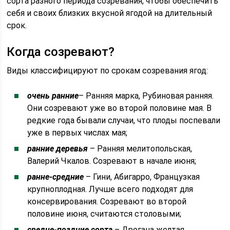
сорта разного периода созревания, чтобы обеспечить
себя и своих близких вкусной ягодой на длительный
срок.
Когда созревают?
Виды классифицируют по срокам созревания ягод:
очень ранние
– Ранняя марка, Рубиновая ранняя.
Они созревают уже во второй половине мая. В
редкие года бывали случаи, что плоды поспевали
уже в первых числах мая;
ранние деревья
– Ранняя мелитопольская,
Валерий Чкалов. Созревают в начале июня;
ранне-средние
– Гини, Абигарро, Французкая
крупноплодная. Лучше всего подходят для
консервирования. Созревают во второй
половине июня, считаются столовыми;
средне-поздние сорта
– Дрогана желтая,