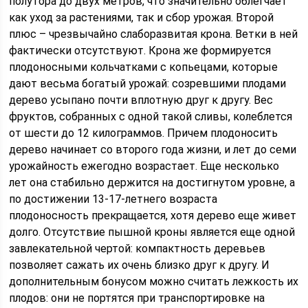
полутора до двух метров, что значительно облегчает
как уход за растениями, так и сбор урожая. Второй
плюс – чрезвычайно слаборазвитая крона. Ветки в ней
фактически отсутствуют. Крона же формируется
плодоносными кольчатками с копьецами, которые
дают весьма богатый урожай: созревшими плодами
дерево усыпано почти вплотную друг к другу. Вес
фруктов, собранных с одной такой сливы, колеблется
от шести до 12 килограммов. Причем плодоносить
дерево начинает со второго года жизни, и лет до семи
урожайность ежегодно возрастает. Еще несколько
лет она стабильно держится на достигнутом уровне, а
по достижении 13-17-летнего возраста
плодоносность прекращается, хотя дерево еще живет
долго. Отсутствие пышной кроны является еще одной
завлекательной чертой: компактность деревьев
позволяет сажать их очень близко друг к другу. И
дополнительным бонусом можно считать лежкость их
плодов: они не портятся при транспортировке на