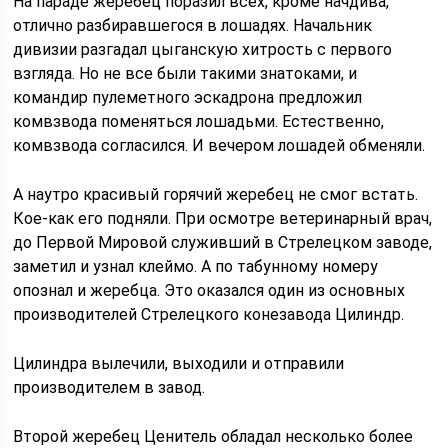
На параде жеребец поразил всех, кроме начдива,
отлично разбиравшегося в лошадях. Начальник
дивизии разгадал цыганскую хитрость с первого
взгляда. Но не все были такими знатоками, и
командир пулеметного эскадрона предложил
комвзвода поменяться лошадьми. Естественно,
комвзвода согласился. И вечером лошадей обменяли.
А наутро красивый горячий жеребец не смог встать.
Кое-как его подняли. При осмотре ветеринарный врач,
до Первой Мировой служивший в Стрелецком заводе,
заметил и узнал клеймо. А по табунному номеру
опознал и жеребца. Это оказался один из основных
производителей Стрелецкого конезавода Цилиндр.
Цилиндра вылечили, выходили и отправили
производителем в завод.
Второй жеребец Ценитель обладал несколько более