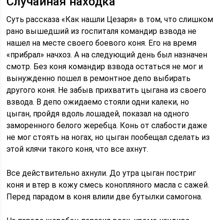
Случайная находка
Суть рассказа «Как нашли Цезаря» в том, что слишком
рано вышедший из госпиталя командир взвода не
нашел на месте своего боевого коня. Его на время
«прибрал» начхоз. А на следующий день был назначен
смотр. Без коня командир взвода остаться не мог и
вынужденно пошел в ремонтное депо выбирать
другого коня. Не забыв прихватить цыгана из своего
взвода. В депо ожидаемо стояли одни калеки, но
цыган, пройдя вдоль лошадей, показал на одного
заморенного белого жеребца. Конь от слабости даже
не мог стоять на ногах, но цыган пообещал сделать из
этой клячи такого коня, что все ахнут.
Все действительно ахнули. До утра цыган постриг
коня и втер в кожу смесь конопляного масла с сажей.
Перед парадом в коня влили две бутылки самогона.