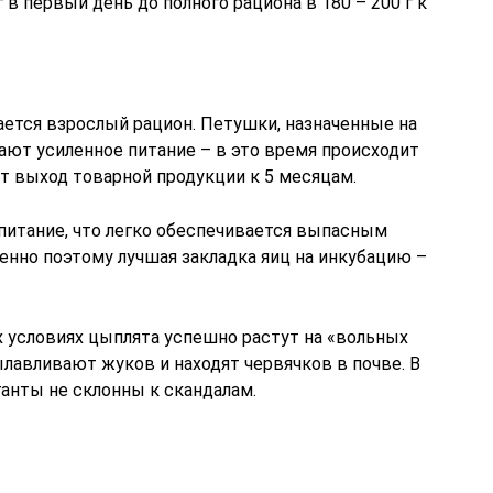
г в первый день до полного рациона в 180 – 200 г к
ается взрослый рацион. Петушки, назначенные на
ают усиленное питание – в это время происходит
т выход товарной продукции к 5 месяцам.
 питание, что легко обеспечивается выпасным
енно поэтому лучшая закладка яиц на инкубацию –
 условиях цыплята успешно растут на «вольных
лавливают жуков и находят червячков в почве. В
ганты не склонны к скандалам.