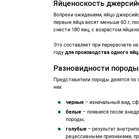
Яйценоскость джерсийс
Вопреки ожиданиям, яйцо джерсийс
первые яйца весят меньше 60 г, по
снести 180 яиц, с возрастом яйцен
Это составляет при перерасчете на 
году
для производства одного яйц
Разновидности породы
Представители породы делятся по о
них:
черные
– изначальный вид, с
белые
– появился после внедр
породы;
голубые
– результат внутрипо
рецессивными признаками, пр