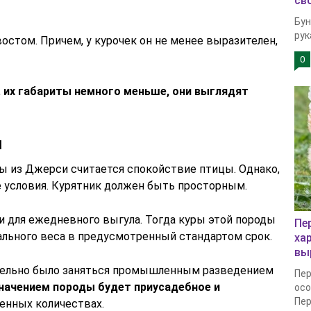
св
Бун
рук
стом. Причем, у курочек он не менее выразителен,
0
,
их габариты немного меньше, они выглядят
я
 из Джерси считается спокойствие птицы. Однако,
 условия. Курятник должен быть просторным.
и для ежедневного выгула. Тогда куры этой породы
Пе
ального веса в предусмотренный стандартом срок.
ха
вы
нительно было заняться промышленным разведением
Пер
начением породы будет приусадебное и
осо
Пер
енных количествах.