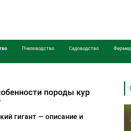
тво
Пчеловодство
Садоводство
Фермер
собенности породы кур
т
ий гигант — описание и