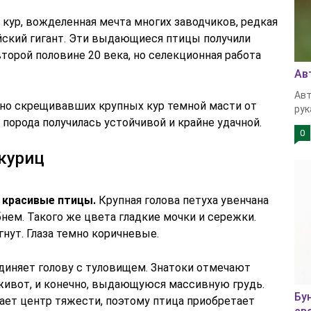
кур, вожделенная мечта многих заводчиков, редкая
йский гигант. Эти выдающиеся птицы получили
торой половине 20 века, но селекционная работа
Ав
Авт
нно скрещивавших крупных кур темной масти от
рук
 порода получилась устойчивой и крайне удачной.
0
куриц
 красивые птицы.
Крупная голова петуха увенчана
м. Такого же цвета гладкие мочки и сережки.
нут. Глаза темно коричневые.
диняет голову с туловищем. Знатоки отмечают
живот, и конечно, выдающуюся массивную грудь.
Бу
ает центр тяжести, поэтому птица приобретает