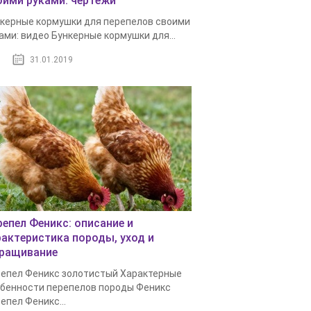
оими руками: чертежи
керные кормушки для перепелов своими
ами: видео Бункерные кормушки для...
31.01.2019
репел Феникс: описание и
рактеристика породы, уход и
ращивание
епел Феникс золотистый Характерные
бенности перепелов породы Феникс
епел Феникс...