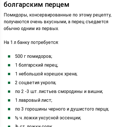
болгарским перцем
Помидоры, консервированные по этому рецепту,
получаются очень вкусными, а перец съедается
обычно одним из первых.
На 1 л банку потребуется:
500 г помидоров;
1 болгарский перец;
1 небольшой корешок хрена;
2 соцветия укропа;
по 2 -3 шт. листьев смородины и вишни;
1 лавровый лист;
по 3 горошины черного и душистого перца;
½ ч. ложки уксусной эссенции;
¾ ст. ложки соли;