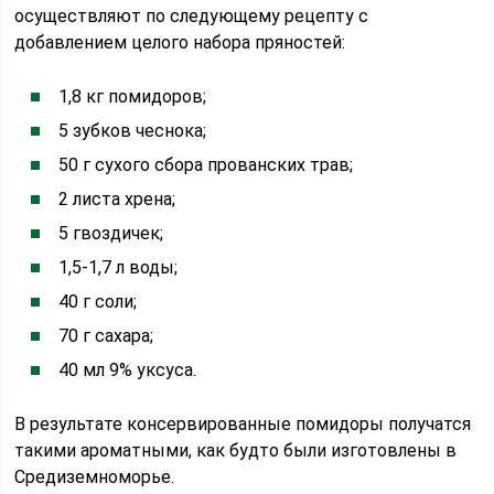
осуществляют по следующему рецепту с
добавлением целого набора пряностей:
1,8 кг помидоров;
5 зубков чеснока;
50 г сухого сбора прованских трав;
2 листа хрена;
5 гвоздичек;
1,5-1,7 л воды;
40 г соли;
70 г сахара;
40 мл 9% уксуса.
В результате консервированные помидоры получатся
такими ароматными, как будто были изготовлены в
Средиземноморье.