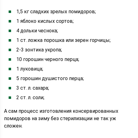
1,5 кг сладких зрелых помидоров;
1 яблоко кислых сортов;
4 дольки чеснока;
1 ст. ложка порошка или зерен горчицы;
2-3 зонтика укропа;
10 горошин черного перца;
1 луковица;
5 горошин душистого перца;
3 ст. л. сахара;
2 ст. л. соли;
А сам процесс изготовления консервированных
помидоров на зиму без стерилизации не так уж
сложен.