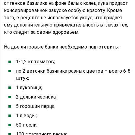
оттенков базилика на фоне белых колец лука придаст
консервированной закуске особую красоту. Кроме
того, в рецепте не используется уксус, что придает
ему дополнительную привлекательность в глазах тех,
кто следит за своим здоровьем.
На две литровые банки необходимо подготовить:
1-1,2 кг томатов;
по 2 веточки базилика разных цветов – всего 6-8
штук;
1 луковица;
2 дольки чеснока;
5 горошин перца;
1 л воды;
50 г соли;
100 г сахарного песка;