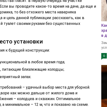
ельства гласит: в первую очередь на участке
Если вы проводите какое-то время на даче, да еще и
домика, то без отхожего места наверняка
 и цель данной публикации: рассказать, как в
й туалет своими руками без существенных
Ка
хр
в 
есто установки
Зам
усл
ия к будущей конструкции:
0
ункциональной в любое время года;
ы, питающие близлежащие колодцы;
неприятный запах.
ребований – удачный выбор места для уборной.
 дворе как можно дальше от жилого дома и
бжения – колодцев и скважин. Оптимальное
, а минимальное – 12 м, что и показано на схеме.