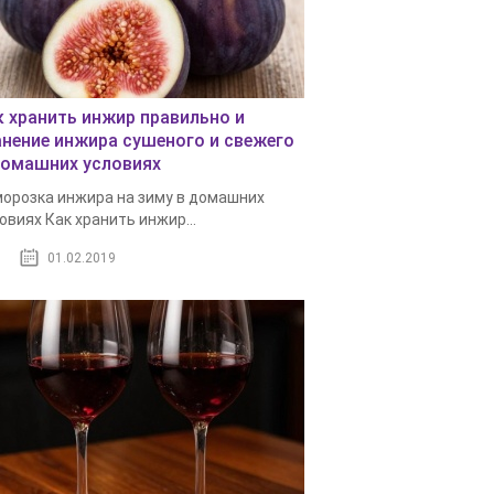
к хранить инжир правильно и
анение инжира сушеного и свежего
домашних условиях
орозка инжира на зиму в домашних
овиях Как хранить инжир...
01.02.2019