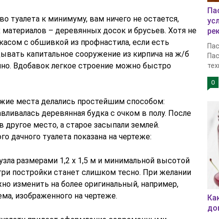
Па
о туалета к минимуму, вам ничего не остается,
ус
х материалов – деревянных досок и брусьев. Хотя не
ре
касом с обшивкой из профнастила, если есть
Пас
ывать капитальное сооружение из кирпича на ж/б
Пас
но. Вдобавок легкое строение можно быстро
тех
0
ожие места делались простейшим способом:
авливалась деревянная будка с очком в полу. После
 другое место, а старое засыпали землей.
о дачного туалета показана на чертеже:
зла размерами 1,2 х 1,5 м и минимальной высотой
три постройки станет слишком тесно. При желании
но изменить на более оригинальный, например,
ема, изображенного на чертеже.
Ка
до