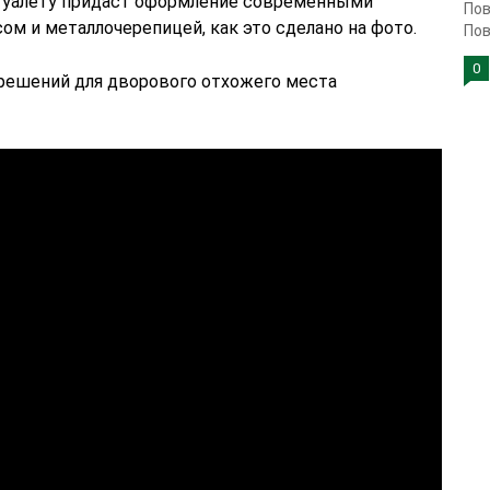
туалету придаст оформление современными
Пов
ом и металлочерепицей, как это сделано на фото.
Пов
0
решений для дворового отхожего места