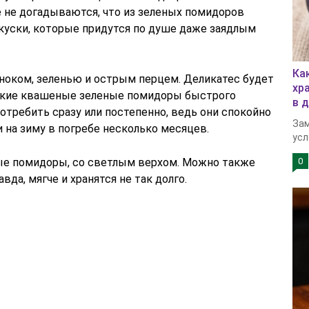
 не догадываются, что из зеленых помидоров
куски, которые придутся по душе даже заядлым
Ка
ноком, зеленью и острым перцем. Деликатес будет
хр
Такие квашеные зеленые помидоры быстрого
в 
отребить сразу или постепенно, ведь они спокойно
Зам
и на зиму в погребе несколько месяцев.
усл
ые помидоры, со светлым верхом. Можно также
0
вда, мягче и хранятся не так долго.