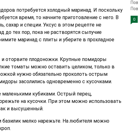
Пов
Пов
доров потребуется холодный маринад. И поскольку
ебуется время, то начните приготовление с него. В
0
, сахар и специи. Уксус в этом рецепте не
д до тех пор, пока не растворятся сыпучие
нимите маринад с плиты и уберите в прохладное
 и оторвите плодоножки. Крупные помидоры
елкие томаты можно оставить целиком, только в
ножкой нужно обязательно проколоть острым
мидоры засолились одновременно с кусочками.
 маленькими кубиками. Острый перец,
орежьте на кусочки. При этом можно использовать
так и высушенный.
базилик мелко нарежьте. На любителя можно
кроп.