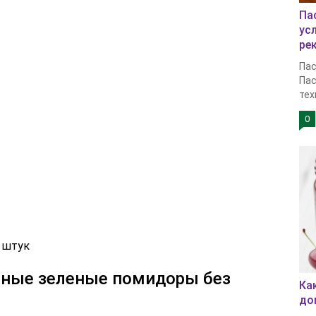
Па
ус
ре
Пас
Пас
тех
0
 штук
еные зеленые помидоры без
Ка
до