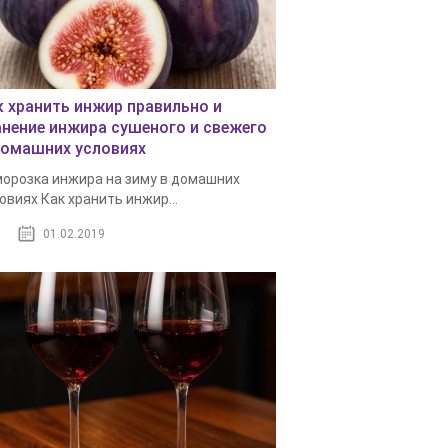
к хранить инжир правильно и
анение инжира сушеного и свежего
домашних условиях
орозка инжира на зиму в домашних
овиях Как хранить инжир...
01.02.2019