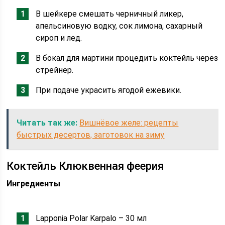
В шейкере смешать черничный ликер,
апельсиновую водку, сок лимона, сахарный
сироп и лед.
В бокал для мартини процедить коктейль через
стрейнер.
При подаче украсить ягодой ежевики.
Читать так же:
Вишнёвое желе: рецепты
быстрых десертов, заготовок на зиму
Коктейль Клюквенная феерия
Ингредиенты
Lapponia Polar Karpalo – 30 мл