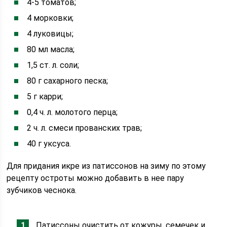
4-5 томатов;
4 морковки;
4 луковицы;
80 мл масла;
1,5 ст. л. соли;
80 г сахарного песка;
5 г карри;
0,4 ч. л. молотого перца;
2 ч. л. смеси прованских трав;
40 г уксуса.
Для придания икре из патиссонов на зиму по этому
рецепту остроты можно добавить в нее пару
зубчиков чеснока.
Патиссоны очистить от кожуры, семечек и