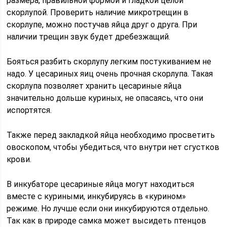
размера, правильной формой и гладкой целой
скорлупой. Проверить наличие микротрещин в
скорлупе, можно постучав яйца друг о друга. При
наличии трещин звук будет дребезжащий.
Бояться разбить скорлупу легким постукиванием не
надо. У цесариных яиц очень прочная скорлупа. Такая
скорлупа позволяет хранить цесариные яйца
значительно дольше куриных, не опасаясь, что они
испортятся.
Также перед закладкой яйца необходимо просветить
овоскопом, чтобы убедиться, что внутри нет сгустков
крови.
В инкубаторе цесариные яйца могут находиться
вместе с куриными, инкубируясь в «курином»
режиме. Но лучше если они инкубируются отдельно.
Так как в природе самка может высидеть птенцов