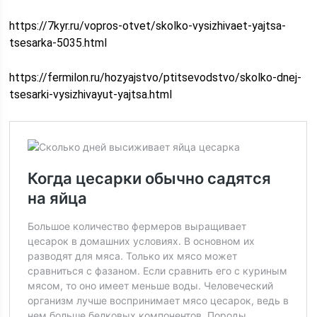
https://7kyr.ru/vopros-otvet/skolko-vysizhivaet-yajtsa-
tsesarka-5035.html
https://fermilon.ru/hozyajstvo/ptitsevodstvo/skolko-dnej-
tsesarki-vysizhivayut-yajtsa.html