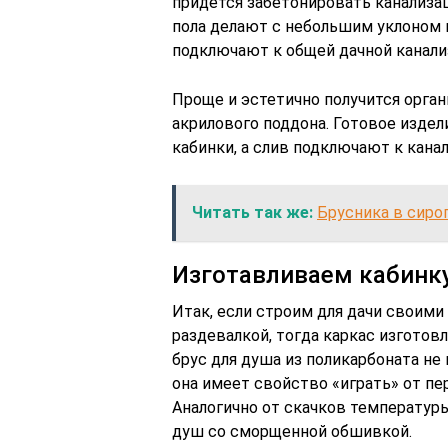
придется забетонировать канализа
пола делают с небольшим уклоном 
подключают к общей дачной канали
Проще и эстетично получится орга
акрилового поддона. Готовое изде
кабинки, а слив подключают к кана
Читать так же:
Брусника в сироп
Изготавливаем кабинку
Итак, если строим для дачи своими
раздевалкой, тогда каркас изготов
брус для душа из поликарбоната не 
она имеет свойство «играть» от п
Аналогично от скачков температуры
душ со сморщенной обшивкой.