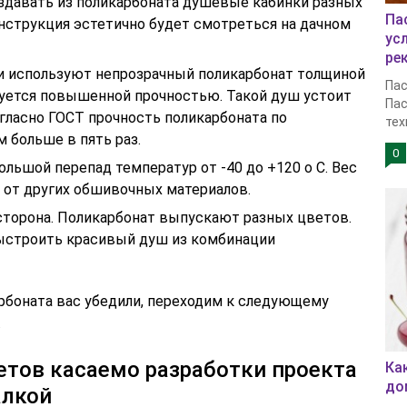
оздавать из поликарбоната душевые кабинки разных
Па
онструкция эстетично будет смотреться на дачном
ус
ре
 используют непрозрачный поликарбонат толщиной
Пас
зуется повышенной прочностью. Такой душ устоит
Пас
огласно ГОСТ прочность поликарбоната по
тех
 больше в пять раз.
0
ьшой перепад температур от -40 до +120 о С. Вес
 от других обшивочных материалов.
сторона. Поликарбонат выпускают разных цветов.
ыстроить красивый душ из комбинации
боната вас убедили, переходим к следующему
.
тов касаемо разработки проекта
Ка
до
алкой