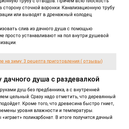
ционную трубу с отводов. Причем всю плоскость
в сторону сточной воронки. Канализационную трубу
зации или выводят в дренажный колодец.
низовать слив из дачного душа с помощью
лие просто устанавливают на пол внутри душевой
лизации.
е на зиму: 3 рецепта приготовления ( отзывы)
 дачного душа с раздевалкой
 руками душ без предбанника, а с внутренней
ляем цельный. Сразу надо отметить, что деревянный
подойдет. Кроме того, что древесина быстро гниет,
еремены уровня влажности и температуры.
 «играет» поликарбонат. В итоге получится дачный