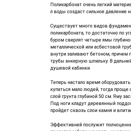
Поликарбонат очень легкий материа
л воды создаст сильное давление н
Существует много видов фундамента
поликарбоната, то достаточно по уг
буром сверлят четыре ямы глубиной
металлической или асбестовой тру
внутри заливают бетоном, причем 
трубы анкерную шпильку. В дальне
душевой кабинки.
Теперь настало время оборудовать с
купаться мало людей, тогда проще
слой грунта глубиной 50 см. Яму 
Под ноги кладут деревянный поддо
пройдет сквозь слои камня и впитае
Эффективней послужит полноценный