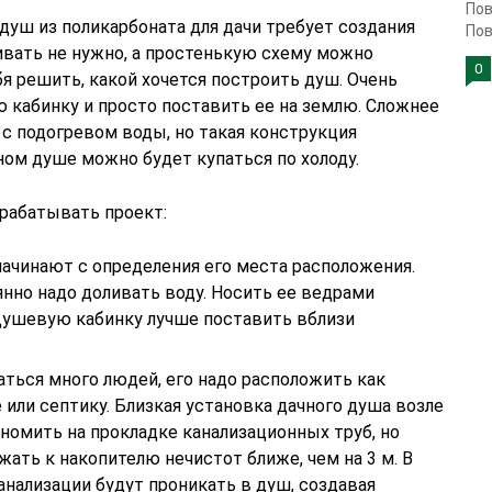
Пов
 душ из поликарбоната для дачи требует создания
Пов
вать не нужно, а простенькую схему можно
0
бя решить, какой хочется построить душ. Очень
 кабинку и просто поставить ее на землю. Сложнее
с подогревом воды, но такая конструкция
ном душе можно будет купаться по холоду.
зрабатывать проект:
ачинают с определения его места расположения.
янно надо доливать воду. Носить ее ведрами
 Душевую кабинку лучше поставить вблизи
аться много людей, его надо расположить как
или септику. Близкая установка дачного душа возле
номить на прокладке канализационных труб, но
жать к накопителю нечистот ближе, чем на 3 м. В
канализации будут проникать в душ, создавая