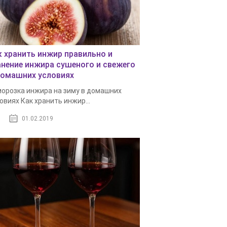
к хранить инжир правильно и
анение инжира сушеного и свежего
домашних условиях
орозка инжира на зиму в домашних
овиях Как хранить инжир...
01.02.2019