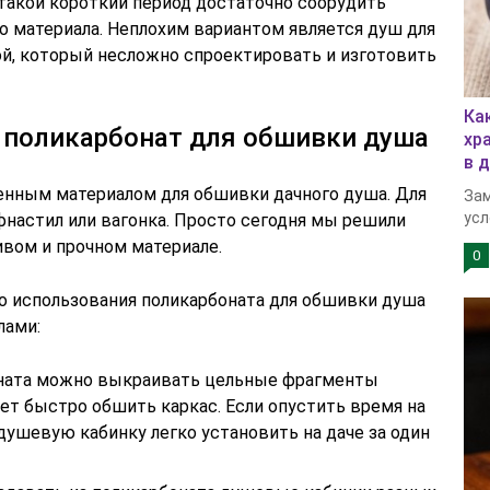
а такой короткий период достаточно соорудить
о материала. Неплохим вариантом является душ для
ой, который несложно спроектировать и изготовить
Ка
 поликарбонат для обшивки душа
хр
в 
енным материалом для обшивки дачного душа. Для
Зам
усл
фнастил или вагонка. Просто сегодня мы решили
ивом и прочном материале.
0
 использования поликарбоната для обшивки душа
лами:
оната можно выкраивать цельные фрагменты
ет быстро обшить каркас. Если опустить время на
душевую кабинку легко установить на даче за один