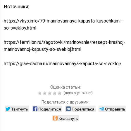
Источники:
https://vkys.info/79-marinovannaya-kapusta-kusochkami-
so-svekloy.html
https://fermilon.ru/zagotovki/marinovanie/retsept-krasnoj-
marinovannoj-kapusty-so-svekloj.html
https://glav-dacha.ru/marinovannaya-kapusta-so-svekloj/
Оценка статьи:
(пока оценок нет)
Поделиться с друзьями:
Твитнуть
Поделиться
Поделиться
Отправить
Класснуть