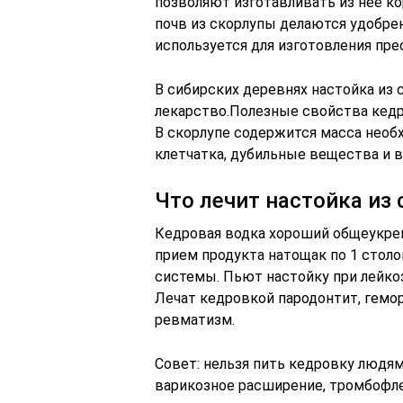
позволяют изготавливать из неё 
почв из скорлупы делаются удобрен
используется для изготовления пре
В сибирских деревнях настойка из 
лекарство.Полезные свойства кедр
В скорлупе содержится масса необ
клетчатка, дубильные вещества и в
Что лечит настойка из
Кедровая водка хороший общеукре
прием продукта натощак по 1 стол
системы. Пьют настойку при лейкоз
Лечат кедровкой пародонтит, гемор
ревматизм.
Совет: нельзя пить кедровку люд
варикозное расширение, тромбофле