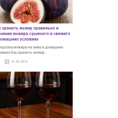
к хранить инжир правильно и
анение инжира сушеного и свежего
домашних условиях
орозка инжира на зиму в домашних
овиях Как хранить инжир...
01.02.2019