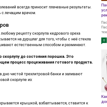
Па
леваний всегда приносит плачевные результаты.
ус
 с лечащим врачом.
ре
Пас
еров
Пас
тех
 любому рецепту скорлупа кедрового ореха
ывается на дуршлаг для того, чтобы с неё стекла
0
ушивают естественным способом и разминают.
ю скорлупу до состояния порошка. Это
ющем процесс процеживания готового продукта.
 дно чистой трехлитровой банки и заливают
овой скорлупе из:
Ка
до
крывается крышкой, взбалтывается, ставится к