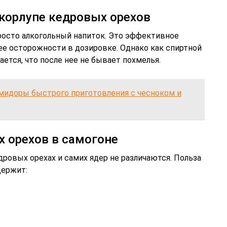
корлупе кедровых орехов
просто алкогольный напиток. Это эффективное
е осторожности в дозировке. Однако как спиртной
ается, что после нее не бывает похмелья.
идоры быстрого приготовления с чесноком и
х орехов в самогоне
ровых орехах и самих ядер не различаются. Польза
держит: