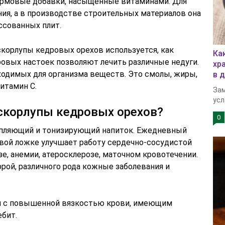
кормовые добавки, насыщенные витаминами. Для
ия, а в производстве строительных материалов она
ссованных плит.
скорлупы кедровых орехов используется, как
Ка
овых настоек позволяют лечить различные недуги.
хр
ходимых для организма веществ. Это смолы, жиры,
в 
итамин С.
Зам
усл
 скорлупы кедровых орехов?
0
пляющий и тонизирующий напиток. Ежедневный
овой ложке улучшает работу сердечно-сосудистой
е, анемии, атеросклерозе, маточном кровотечении.
рой, различного рода кожные заболевания и
ям с повышенной вязкостью крови, имеющим
бит.