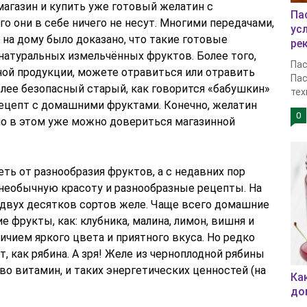
магазин и купить уже готовый желатин с
Па
о они в себе ничего не несут. Многими передачами,
ус
на дому было доказано, что такие готовые
ре
натуральных измельчённых фруктов. Более того,
Пас
ой продукции, можете отравиться или отравить
Пас
олее безопасный старый, как говорится «бабушкин»
тех
рецепт с домашними фруктами. Конечно, желатин
0
 но в этом уже можно довериться магазинной
ь от разнообразия фруктов, а с недавних пор
 необычную красоту и разнообразные рецепты. На
 двух десятков сортов желе. Чаще всего домашние
 фрукты, как: клубника, малина, лимон, вишня и
ичием яркого цвета и приятного вкуса. Но редко
, как рябина. А зря! Желе из черноплодной рябины
о витамин, и таких энергетических ценностей (на
Ка
до