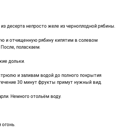
 из десерта непросто желе из черноплодной рябины.
ую и отчищенную рябину кипятим в солевом
 После, поласкаем.
кие дольки.
стрюлю и заливам водой до полного покрытия
 течение 30 минут фрукты примут нужный вид.
ли. Немного отольём воду.
 огонь.