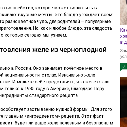
это волшебство, которое может воплотить в
ркиваю: вкусные мечты. Это блюдо угождает всем:
это разноцветное чудо, для родителей – популярные
риготовления. Но, как и любое блюдо, эта сладость
Ка
 о которых сегодня мы узнаем.
хр
в 
товления желе из черноплодной
Зам
усл
0
олько в России. Оно занимает почётное место в
ой национальности, столах. Изначально желе
етие. И можете себе представить, что желе стало
только к 1985 году в Америке, благодаря Перу
ингредиенты стандартного рецепта.
пособствует застыванию нужной формы. Для этого
ся главным «ингредиентом» рецепта. Этот факт
ависит, будет ли ваше желе полезным и безопасным