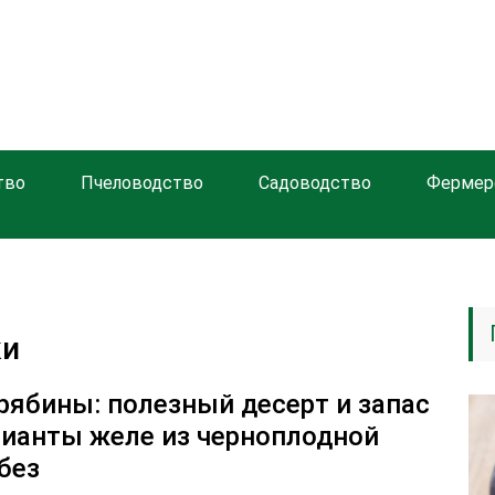
тво
Пчеловодство
Садоводство
Фермер
ки
рябины: полезный десерт и запас
рианты желе из черноплодной
без