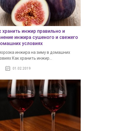
к хранить инжир правильно и
анение инжира сушеного и свежего
домашних условиях
орозка инжира на зиму в домашних
овиях Как хранить инжир...
01.02.2019