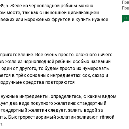
Пов
89,5. Желе из черноплодной рябины можно
Пов
бом месте, так как с нынешней цивилизацией
0
 свежих или мороженых фруктов и купить нужное
риготовление. Всё очень просто, сложного ничего
ов желе из черноплодной рябины особых названий
один от другого, то будем просто их нумеровать.
тся в трёх основных ингредиентах: сок, сахар и
подручные средства повторяются:
е нужные ингредиенты, определитесь, с каким видом
вует два вида покупного желатина: стандартный
тандартный желатин следует, залить водой за
вить. Быстрорастворимый желатин заливают тёплой
т.